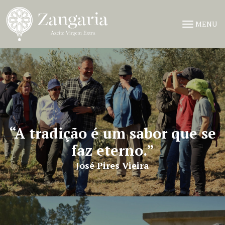
Saltar para o conteúdo principal da página
MENU
“A tradição é um sabor que se
faz eterno.”
José Pires Vieira